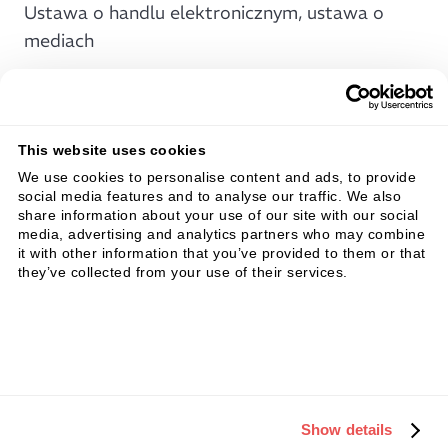
Ustawa o handlu elektronicznym, ustawa o
mediach
www.ris.bka.gv.at
This website uses cookies
Dyrektor:
We use cookies to personalise content and ads, to provide
Dr. Karolina Sauer-Sidor
social media features and to analyse our traffic. We also
share information about your use of our site with our social
Andreas Sauer
media, advertising and analytics partners who may combine
it with other information that you’ve provided to them or that
Joerg Erlemeier
they’ve collected from your use of their services.
Relacjez akcjonariuszami:
Dr. Karolina Sauer-Sidor (33.33%)
Andreas Sauer (33.34%)
Show details