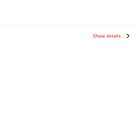
Skontaktuj się z nami i zbudujmy razem coś
niesamowitego!
Skontaktuj się z nami
Show details
Badanie firm
O nas
Media
Zespół