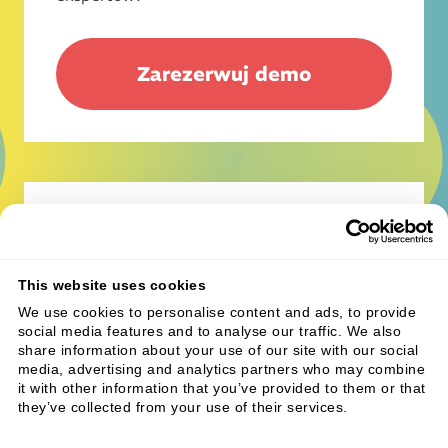
Zarezerwuj demo
Pomóż nam uczynić
QUCOXX jeszcze
This website uses cookies
We use cookies to personalise content and ads, to provide
lepszym!
social media features and to analyse our traffic. We also
share information about your use of our site with our social
media, advertising and analytics partners who may combine
Masz pytania, pomysły lub opinie?
it with other information that you’ve provided to them or that
Czy odkryłeś błąd? Chciałbyś dać nam kilka
they’ve collected from your use of their services.
sugestii? Chcielibyśmy usłyszeć od Ciebie!