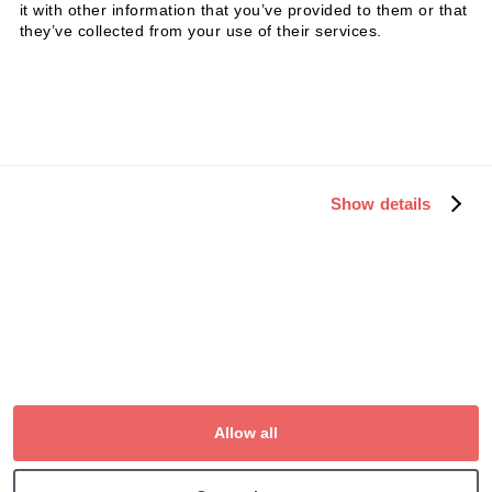
Badanie firm
it with other information that you’ve provided to them or that
they’ve collected from your use of their services.
O nas
Media
Zespół
Współtwórz z nami
Ceny
Show details
Kariera
Inwestorzy
Prawa autorskie © QUCOXX
ROK
Stopka redakcyjna
Ogólne warunki umowy
Allow all
Polityka prywatności