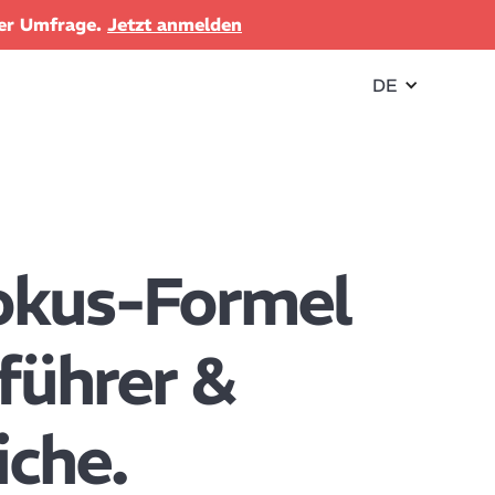
der Umfrage.
Jetzt anmelden
DE
Fokus-Formel
führer &
iche.