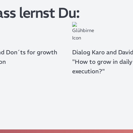
ass lernst Du:
nd Don´ts for growth
Dialog Karo and Davi
on
"How to grow in daily
execution?"