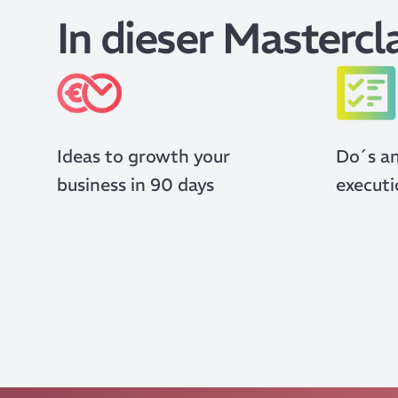
In dieser Mastercl
Ideas to growth your
Do´s a
business in 90 days
executi